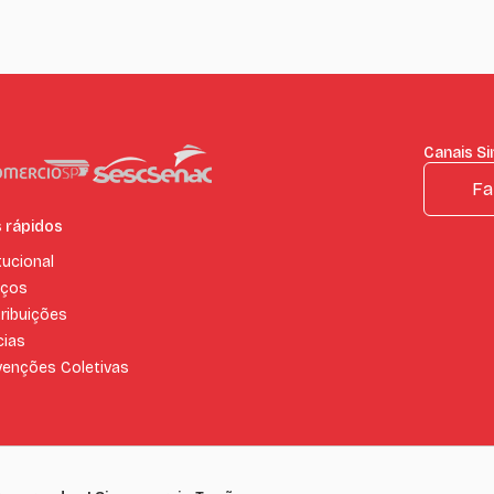
Canais S
Fa
s rápidos
tucional
iços
ribuições
cias
enções Coletivas