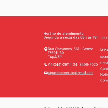
Horário de atendimento
Segunda a sexta das 08h às 18h
Rua Chavantes, 561 - Centro
Link
17601-180
Tupã/SP
Insti
Serv
(14)3441-2911 | (14) 3496-7020
Cont
tupasincomercio@gmail.com
Notí
Conv