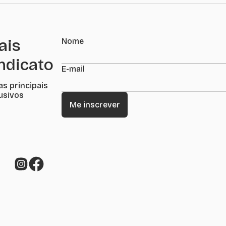
ais
Nome
indicato
E-mail
as principais
lusivos