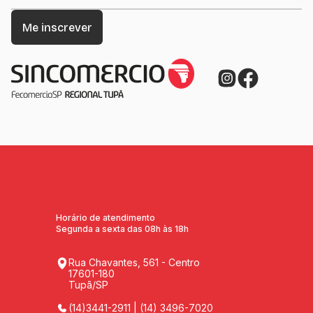
Horário de atendimento
Segunda a sexta das 08h às 18h
Rua Chavantes, 561 - Centro
17601-180
Tupã/SP
(14)3441-2911 | (14) 3496-7020