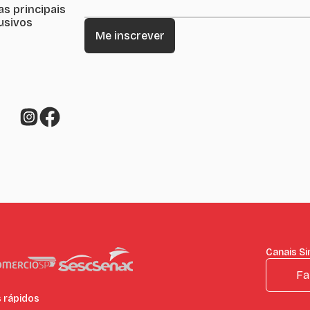
as principais
lusivos
Canais S
Fa
s rápidos