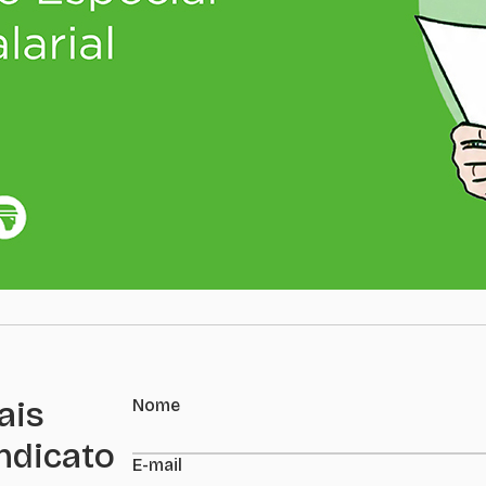
ais
Nome
indicato
E-mail