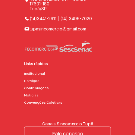
17601-180
Tupã/SP
(14)3441-2911 | (14) 3496-7020
tupasincomercio@gmail.com
Links rápidos
Institucional
Serviços
Contribuições
Notícias
Convenções Coletivas
Canais Sincomercio Tupã
Fale conosco