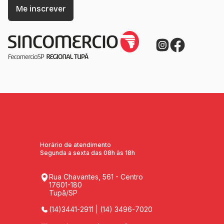
Horário de atendimento
Segunda a sexta das 08h às 18h
Rua Chavantes, 561 - Centro
17601-180
Tupã/SP
(14)3441-2911 | (14) 3496-7020