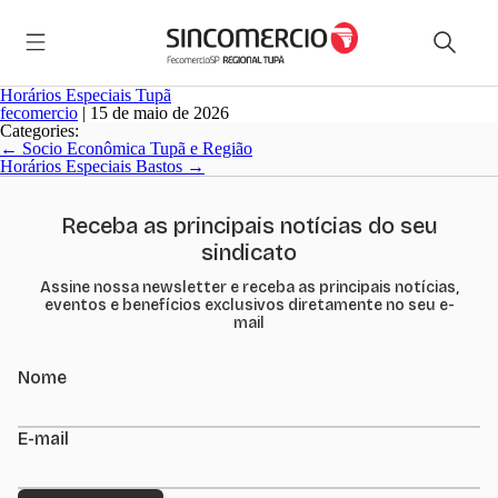
Horários Especiais Tupã
fecomercio
|
15 de maio de 2026
Categories:
Navegação
←
Socio Econômica Tupã e Região
de
Horários Especiais Bastos
→
Post
Receba as principais notícias do seu
sindicato
Assine nossa newsletter e receba as principais notícias,
eventos e benefícios exclusivos diretamente no seu e-
mail
Nome
E-mail