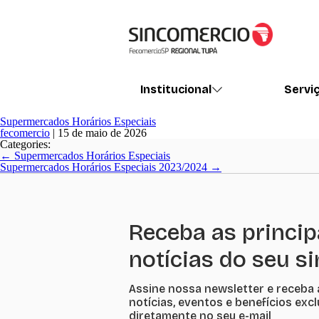
Institucional
Servi
Supermercados Horários Especiais
fecomercio
|
15 de maio de 2026
Categories:
Navegação
←
Supermercados Horários Especiais
de
Supermercados Horários Especiais 2023/2024
→
Post
Receba as princip
notícias do seu s
Assine nossa newsletter e receba 
notícias, eventos e benefícios exc
diretamente no seu e-mail