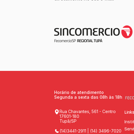
Horário de atendimento
Segunda a sexta das 08h às 18h
Rua Chavantes, 561 - Centro
Link
17601-180
Tupã/SP
Insti
Serv
(14)3441-2911 | (14) 3496-7020