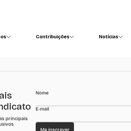
ços
Contribuições
Notícias
ais
Nome
indicato
E-mail
as principais
lusivos