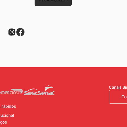
Canais S
Fa
s rápidos
tucional
iços